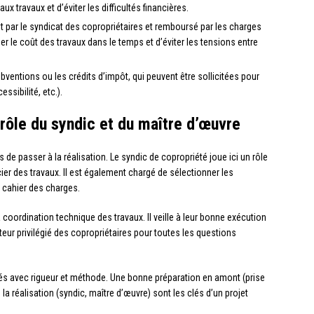
x travaux et d’éviter les difficultés financières.
it par le syndicat des copropriétaires et remboursé par les charges
er le coût des travaux dans le temps et d’éviter les tensions entre
subventions ou les crédits d’impôt, qui peuvent être sollicitées pour
ssibilité, etc.).
e rôle du syndic et du maître d’œuvre
s de passer à la réalisation. Le syndic de copropriété joue ici un rôle
ncier des travaux. Il est également chargé de sélectionner les
u cahier des charges.
a coordination technique des travaux. Il veille à leur bonne exécution
uteur privilégié des copropriétaires pour toutes les questions
rdés avec rigueur et méthode. Une bonne préparation en amont (prise
 la réalisation (syndic, maître d’œuvre) sont les clés d’un projet