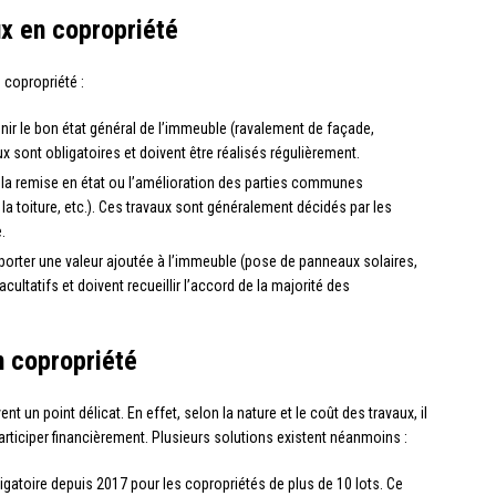
ux en copropriété
 copropriété :
enir le bon état général de l’immeuble (ravalement de façade,
ux sont obligatoires et doivent être réalisés régulièrement.
 la remise en état ou l’amélioration des parties communes
a toiture, etc.). Ces travaux sont généralement décidés par les
.
apporter une valeur ajoutée à l’immeuble (pose de panneaux solaires,
acultatifs et doivent recueillir l’accord de la majorité des
n copropriété
 un point délicat. En effet, selon la nature et le coût des travaux, il
 participer financièrement. Plusieurs solutions existent néanmoins :
ligatoire depuis 2017 pour les copropriétés de plus de 10 lots. Ce