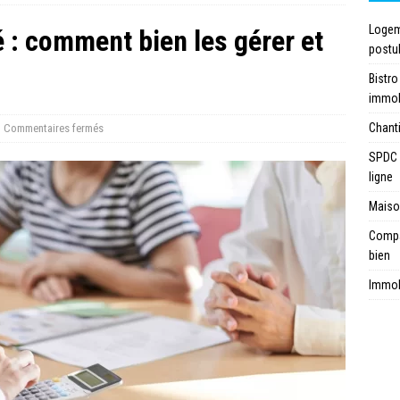
Logeme
 : comment bien les gérer et
postu
Bistro
immob
Chanti
Commentaires fermés
SPDC 
ligne
Maison
Compar
bien
Immobi