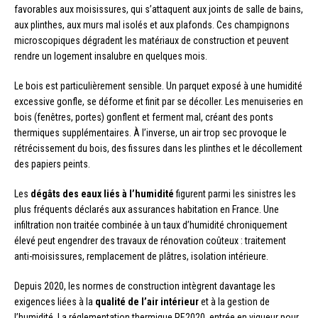
favorables aux moisissures, qui s’attaquent aux joints de salle de bains,
aux plinthes, aux murs mal isolés et aux plafonds. Ces champignons
microscopiques dégradent les matériaux de construction et peuvent
rendre un logement insalubre en quelques mois.
Le bois est particulièrement sensible. Un parquet exposé à une humidité
excessive gonfle, se déforme et finit par se décoller. Les menuiseries en
bois (fenêtres, portes) gonflent et ferment mal, créant des ponts
thermiques supplémentaires. À l’inverse, un air trop sec provoque le
rétrécissement du bois, des fissures dans les plinthes et le décollement
des papiers peints.
Les
dégâts des eaux liés à l’humidité
figurent parmi les sinistres les
plus fréquents déclarés aux assurances habitation en France. Une
infiltration non traitée combinée à un taux d’humidité chroniquement
élevé peut engendrer des travaux de rénovation coûteux : traitement
anti-moisissures, remplacement de plâtres, isolation intérieure.
Depuis 2020, les normes de construction intègrent davantage les
exigences liées à la
qualité de l’air intérieur
et à la gestion de
l’humidité. La réglementation thermique RE2020, entrée en vigueur pour