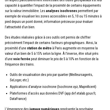
Un aspect particulièrement intéressant des outils géospatiaux est leur
capacité à quantifier l’impact de la proximité de certains équipements
sur la valeur immobilière. Les
analyses isochrones
permettent par
exemple de visualiser les zones accessibles en 5, 10 ou 15 minutes à
pied depuis un point donné, information précieuse pour évaluer
l’attractivité d’un bien.
Des études réalisées grâce à ces outils ont permis de chiffrer
précisément l’impact de certains facteurs géographiques. Ainsi, la
proximité d’une
station de métro
à Paris augmente en moyenne la
valeur d’un bien de 5 à 15% selon la ligne. À l’inverse, être situé près
d’une
voie ferrée
peut diminuer le prix de 5 à 10% en fonction de la
fréquence des trains.
Outils de visualisation des prix par quartier (Meilleursagents,
SeLoger, etc.)
Applications d’analyse isochrone (Isochrone.xyz, Mapnificent)
Plateformes d’accès aux données DVF (app.dvf.etalab.gouv.fr,
DataFrance)
L’émergence des
jumaux numériques
représente la prochaine