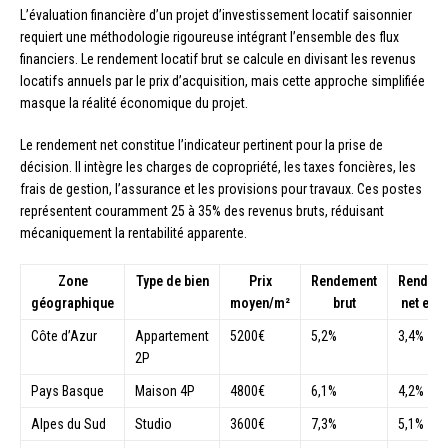
L’évaluation financière d’un projet d’investissement locatif saisonnier
requiert une méthodologie rigoureuse intégrant l’ensemble des flux
financiers. Le rendement locatif brut se calcule en divisant les revenus
locatifs annuels par le prix d’acquisition, mais cette approche simplifiée
masque la réalité économique du projet.
Le rendement net constitue l’indicateur pertinent pour la prise de
décision. Il intègre les charges de copropriété, les taxes foncières, les
frais de gestion, l’assurance et les provisions pour travaux. Ces postes
représentent couramment 25 à 35% des revenus bruts, réduisant
mécaniquement la rentabilité apparente.
Zone
Type de bien
Prix
Rendement
Rendem
géographique
moyen/m²
brut
net est
Côte d’Azur
Appartement
5200€
5,2%
3,4%
2P
Pays Basque
Maison 4P
4800€
6,1%
4,2%
Alpes du Sud
Studio
3600€
7,3%
5,1%