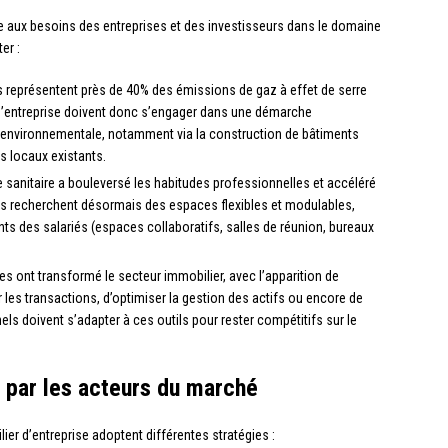
re aux besoins des entreprises et des investisseurs dans le domaine
er :
 représentent près de 40% des émissions de gaz à effet de serre
 d’entreprise doivent donc s’engager dans une démarche
 environnementale, notamment via la construction de bâtiments
s locaux existants.
e sanitaire a bouleversé les habitudes professionnelles et accéléré
rises recherchent désormais des espaces flexibles et modulables,
s des salariés (espaces collaboratifs, salles de réunion, bureaux
s ont transformé le secteur immobilier, avec l’apparition de
r les transactions, d’optimiser la gestion des actifs ou encore de
els doivent s’adapter à ces outils pour rester compétitifs sur le
 par les acteurs du marché
ier d’entreprise adoptent différentes stratégies :