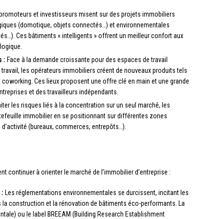
promoteurs et investisseurs misent sur des projets immobiliers
ogiques (domotique, objets connectés…) et environnementales
s…). Ces bâtiments « intelligents » offrent un meilleur confort aux
logique.
 :
Face à la demande croissante pour des espaces de travail
travail, les opérateurs immobiliers créent de nouveaux produits tels
e coworking. Ces lieux proposent une offre clé en main et une grande
treprises et des travailleurs indépendants.
iter les risques liés à la concentration sur un seul marché, les
rtefeuille immobilier en se positionnant sur différentes zones
s d’activité (bureaux, commerces, entrepôts…).
r
t continuer à orienter le marché de l’immobilier d’entreprise :
 :
Les réglementations environnementales se durcissent, incitant les
s la construction et la rénovation de bâtiments éco-performants. La
entale) ou le label BREEAM (Building Research Establishment