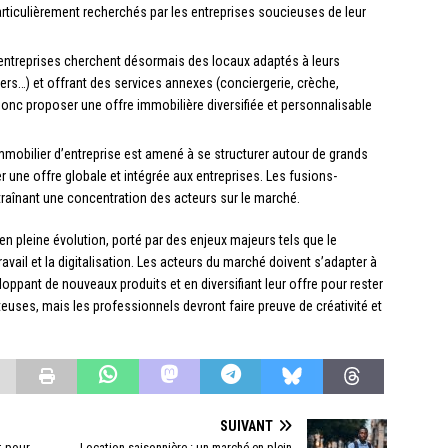
iculièrement recherchés par les entreprises soucieuses de leur
entreprises cherchent désormais des locaux adaptés à leurs
ters…) et offrant des services annexes (conciergerie, crèche,
donc proposer une offre immobilière diversifiée et personnalisable
mmobilier d’entreprise est amené à se structurer autour de grands
 une offre globale et intégrée aux entreprises. Les fusions-
ntraînant une concentration des acteurs sur le marché.
en pleine évolution, porté par des enjeux majeurs tels que le
vail et la digitalisation. Les acteurs du marché doivent s’adapter à
loppant de nouveaux produits et en diversifiant leur offre pour rester
euses, mais les professionnels devront faire preuve de créativité et
SUIVANT
t pour
Location saisonnière : un marché en plein