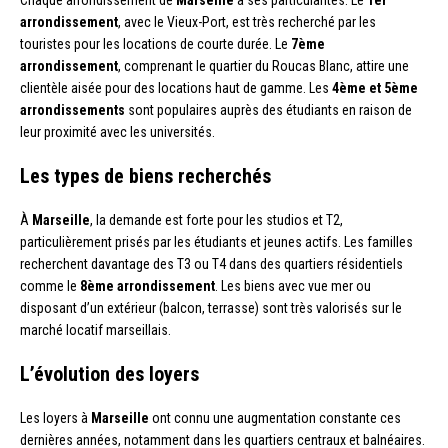
Chaque arrondissement de
Marseille
a ses particularités. Le
1er
arrondissement
, avec le Vieux-Port, est très recherché par les
touristes pour les locations de courte durée. Le
7ème
arrondissement
, comprenant le quartier du Roucas Blanc, attire une
clientèle aisée pour des locations haut de gamme. Les
4ème et 5ème
arrondissements
sont populaires auprès des étudiants en raison de
leur proximité avec les universités.
Les types de biens recherchés
À
Marseille
, la demande est forte pour les studios et T2,
particulièrement prisés par les étudiants et jeunes actifs. Les familles
recherchent davantage des T3 ou T4 dans des quartiers résidentiels
comme le
8ème arrondissement
. Les biens avec vue mer ou
disposant d’un extérieur (balcon, terrasse) sont très valorisés sur le
marché locatif marseillais.
L’évolution des loyers
Les loyers à
Marseille
ont connu une augmentation constante ces
dernières années, notamment dans les quartiers centraux et balnéaires.