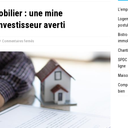
L’emp
bilier : une mine
Logeme
investisseur averti
postu
Bistro
immob
Commentaires fermés
Chanti
SPDC 
ligne
Maison
Compar
bien