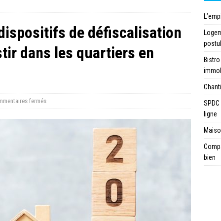
L’emp
ispositifs de défiscalisation
Logeme
postu
tir dans les quartiers en
Bistro
immob
Chanti
mentaires fermés
SPDC 
ligne
Maison
Compar
bien