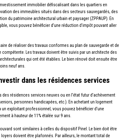
’investissement immobilier défiscalisant dans les quartiers en
novation des immeubles situés dans des secteurs sauvegardés, des
ion du patrimoine architectural urbain et paysager (ZPPAUP). En
igible, vous pouvez bénéficier d’une réduction d’impôt pouvant aller
cessaire de réaliser des travaux conformes au plan de sauvegarde et de
e compétente. Les travaux doivent être suivis par un architecte des
rchitecturales qui ont été établies. Le bien rénové doit ensuite être
moins neuf ans.
investir dans les résidences services
s des résidences services neuves ou en l’état futur d’achèvement
, seniors, personnes handicapées, etc.). En achetant un logement
 à un exploitant professionnel, vous pouvez bénéficier d’une
ement à hauteur de 11% étalée sur 9 ans.
uvard sont similaires à celles du dispositif Pinel. Le bien doit être
oyers doivent être plafonnés. Par ailleurs, le montant total de