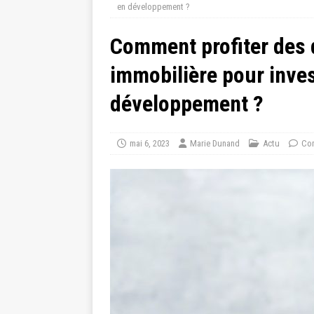
en développement ?
Comment profiter des d
immobilière pour inves
développement ?
mai 6, 2023
Marie Dunand
Actu
Com