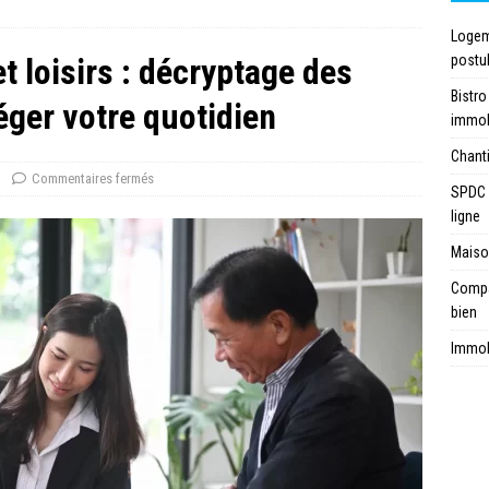
Logeme
t loisirs : décryptage des
postu
Bistro
éger votre quotidien
immob
Chanti
Commentaires fermés
SPDC 
ligne
Maison
Compar
bien
Immobi