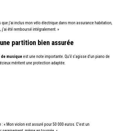
s que j’ai inclus mon vélo électrique dans mon assurance habitation,
ol, j’ai été remboursé intégralement. »
une partition bien assurée
s de musique
est une note importante. Qu’il s’agisse d’un piano de
précieux méritent une protection adaptée.
e : « Mon violon est assuré pour 50 000 euros. C’est un
er sereinement, même en tournée. »