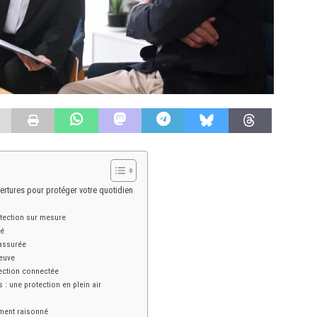
vertures pour protéger votre quotidien
otection sur mesure
té
 assurée
reuve
ection connectée
 : une protection en plein air
ement raisonné