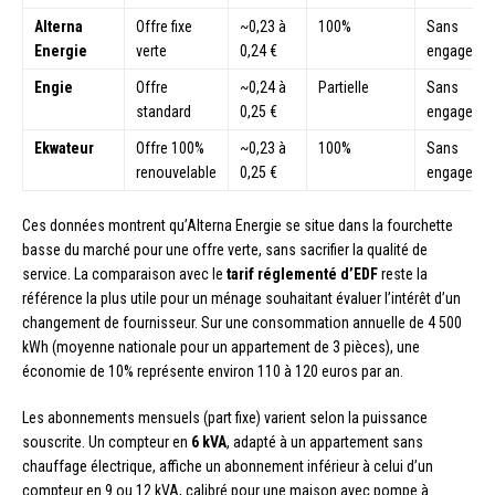
Alterna
Offre fixe
~0,23 à
100%
Sans
Energie
verte
0,24 €
engageme
Engie
Offre
~0,24 à
Partielle
Sans
standard
0,25 €
engageme
Ekwateur
Offre 100%
~0,23 à
100%
Sans
renouvelable
0,25 €
engageme
Ces données montrent qu’Alterna Energie se situe dans la fourchette
basse du marché pour une offre verte, sans sacrifier la qualité de
service. La comparaison avec le
tarif réglementé d’EDF
reste la
référence la plus utile pour un ménage souhaitant évaluer l’intérêt d’un
changement de fournisseur. Sur une consommation annuelle de 4 500
kWh (moyenne nationale pour un appartement de 3 pièces), une
économie de 10% représente environ 110 à 120 euros par an.
Les abonnements mensuels (part fixe) varient selon la puissance
souscrite. Un compteur en
6 kVA
, adapté à un appartement sans
chauffage électrique, affiche un abonnement inférieur à celui d’un
compteur en 9 ou 12 kVA, calibré pour une maison avec pompe à